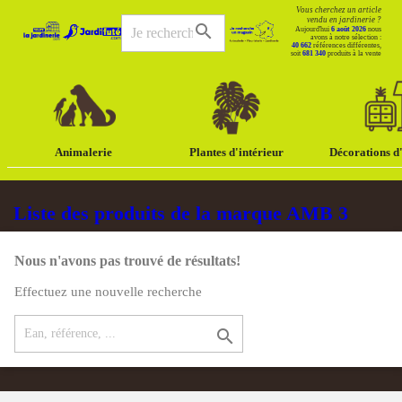
Vous cherchez un article
vendu en jardinerie ?
search
Aujourd'hui
6 août 2026
nous
avons à notre sélection :
40 662
références différentes,
soit
681 340
produits à la vente
Animalerie
Plantes d'intérieur
Décorations d'
Liste des produits de la marque AMB 3
Nous n'avons pas trouvé de résultats!
Effectuez une nouvelle recherche
