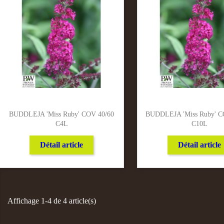
BUDDLEJA 'Miss Ruby' COV 40/60
BUDDLEJA 'Miss Ruby' C
C4L
C10L
Détail article
Détail article
Affichage 1-4 de 4 article(s)