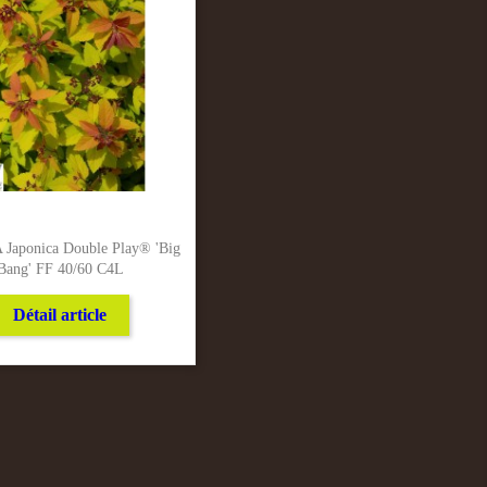
Japonica Double Play® 'Big
Bang' FF 40/60 C4L
Détail article