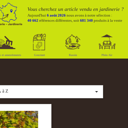
Vous cherchez un article vendu en jardinerie ?
Aujourd'hui
6 août 2026
nous avons à notre sélection :
40 662
références différentes, soit
681 340
produits à la vente
x et amendements
Gourmet
Bassin
Plein Air

 à Z