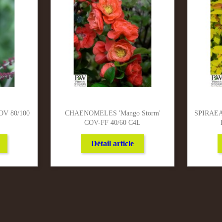
OV 80/100
CHAENOMELES 'Mango Storm'
SPIRAEA 
COV-FF 40/60 C4L
Détail article