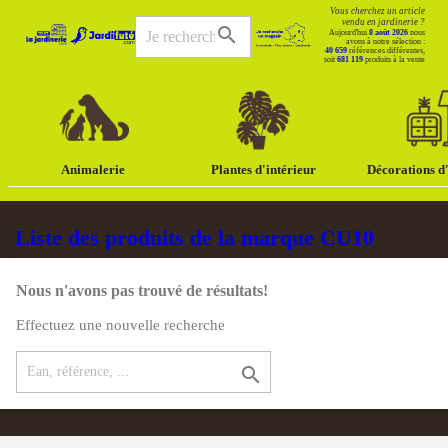
Vous cherchez un article
vendu en jardinerie ?
search
Aujourd'hui
8 août 2026
nous
avons à notre sélection :
40 659
références différentes,
soit
681 119
produits à la vente
Animalerie
Plantes d'intérieur
Décorations d'
Liste des produits de la marque CU10
Nous n'avons pas trouvé de résultats!
Effectuez une nouvelle recherche
