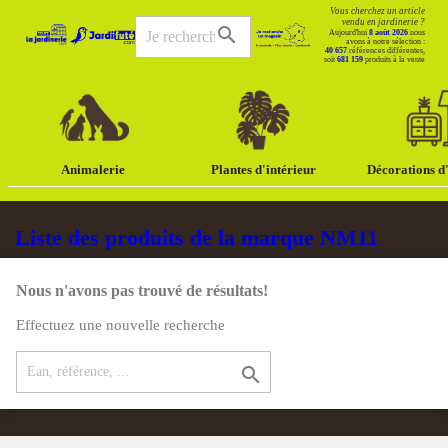
Vous cherchez un article
vendu en jardinerie ?
search
Aujourd'hui
8 août 2026
nous
avons à notre sélection :
40 657
références différentes,
soit
681 159
produits à la vente
Animalerie
Plantes d'intérieur
Décorations d'
Liste des produits de la marque NM11
Nous n'avons pas trouvé de résultats!
Effectuez une nouvelle recherche
