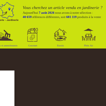
Vous cherchez un article vendu en jardinerie ?
Aujourd'hui
7 août 2026
nous avons à notre sélection :
40 659
références différentes, soit
681 119
produits à la vente
x et amendements
Gourmet
Bassin
Plein Air