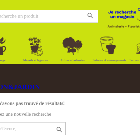
search
nage
Massifs et légumes
Arbres et arbustes
Poteries et aménagements
Terreau
AISON&JARDIN
'avons pas trouvé de résultats!
uez une nouvelle recherche
