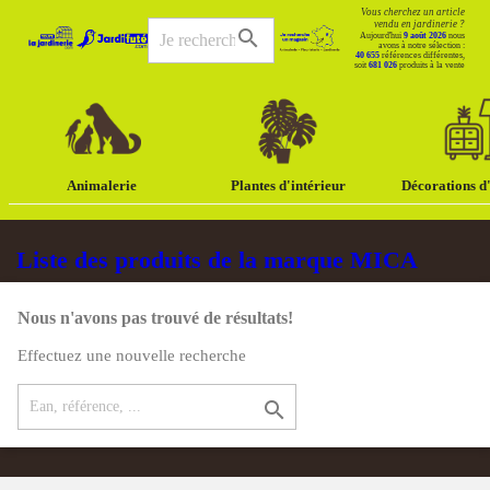
Vous cherchez un article
vendu en jardinerie ?
search
Aujourd'hui
9 août 2026
nous
avons à notre sélection :
40 655
références différentes,
soit
681 026
produits à la vente
Animalerie
Plantes d'intérieur
Décorations d'
Liste des produits de la marque MICA
Nous n'avons pas trouvé de résultats!
Effectuez une nouvelle recherche
