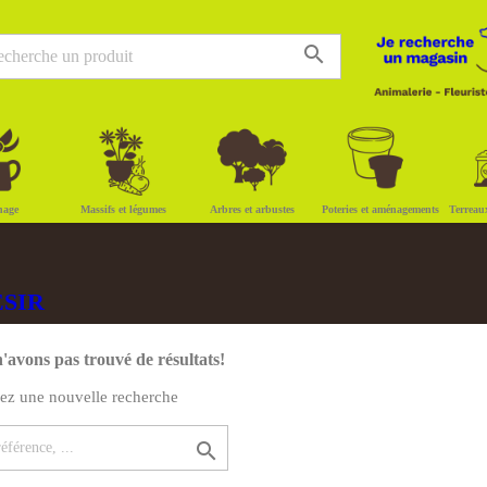
search
nage
Massifs et légumes
Arbres et arbustes
Poteries et aménagements
Terreau
ESIR
'avons pas trouvé de résultats!
uez une nouvelle recherche
