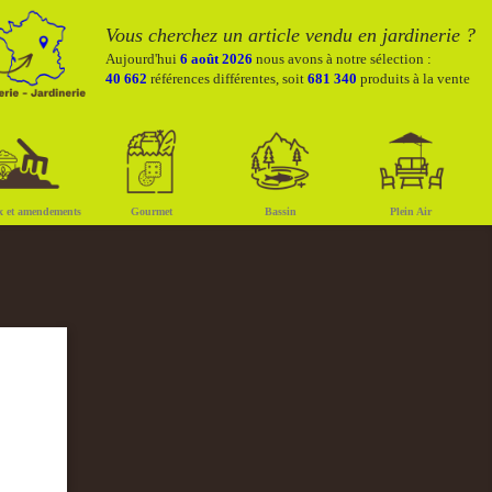
Vous cherchez un article vendu en jardinerie ?
Aujourd'hui
6 août 2026
nous avons à notre sélection :
40 662
références différentes, soit
681 340
produits à la vente
x et amendements
Gourmet
Bassin
Plein Air