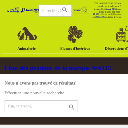
Vous cherchez un article
vendu en jardinerie ?
search
Aujourd'hui
6 août 2026
nous
avons à notre sélection :
40 662
références différentes,
soit
681 340
produits à la vente
Animalerie
Plantes d'intérieur
Décorations d'
Liste des produits de la marque WAJ15
Nous n'avons pas trouvé de résultats!
Effectuez une nouvelle recherche
