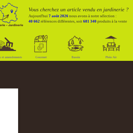
Vous cherchez un article vendu en jardinerie ?
Aujourd'hui
7 août 2026
nous avons à notre sélection :
40 662
références différentes, soit
681 340
produits à la vente
x et amendements
Gourmet
Bassin
Plein Air