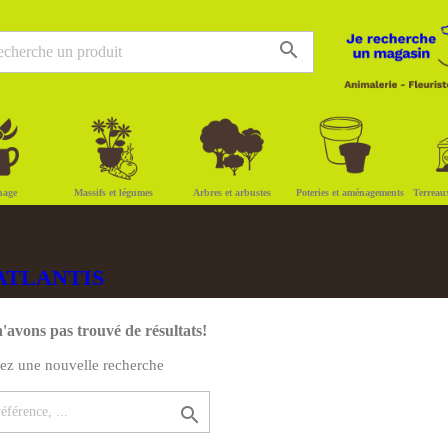
search
nage
Massifs et légumes
Arbres et arbustes
Poteries et aménagements
Terreau
QUATLANTIS
'avons pas trouvé de résultats!
uez une nouvelle recherche
