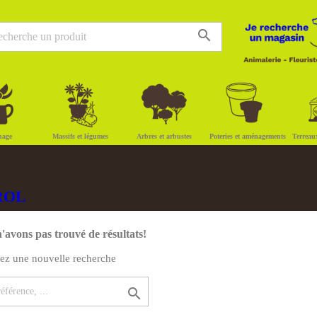
search
nage
Massifs et légumes
Arbres et arbustes
Poteries et aménagements
Terreau
YROL
'avons pas trouvé de résultats!
uez une nouvelle recherche
