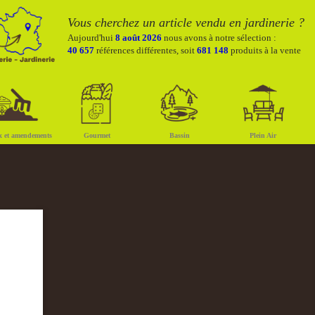
Vous cherchez un article vendu en jardinerie ?
Aujourd'hui
8 août 2026
nous avons à notre sélection :
40 657
références différentes, soit
681 148
produits à la vente
x et amendements
Gourmet
Bassin
Plein Air