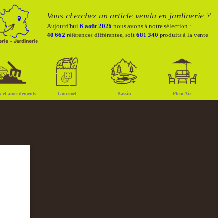
Vous cherchez un article vendu en jardinerie ?
Aujourd'hui
6 août 2026
nous avons à notre sélection :
40 662
références différentes, soit
681 340
produits à la vente
x et amendements
Gourmet
Bassin
Plein Air