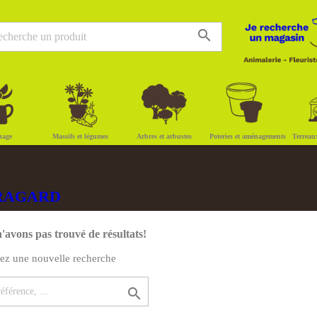
search
nage
Massifs et légumes
Arbres et arbustes
Poteries et aménagements
Terreau
LORAGARD
'avons pas trouvé de résultats!
uez une nouvelle recherche
