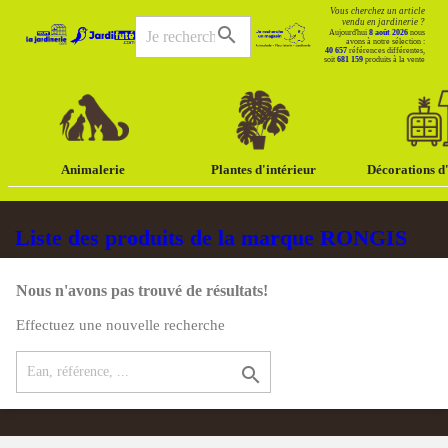
Vous cherchez un article
vendu en jardinerie ?
search
Aujourd'hui
8 août 2026
nous
avons à notre sélection :
40 657
références différentes,
soit
681 159
produits à la vente
Animalerie
Plantes d'intérieur
Décorations d'
Liste des produits de la marque RONGIS
Nous n'avons pas trouvé de résultats!
Effectuez une nouvelle recherche
