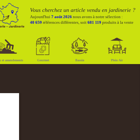
Vous cherchez un article vendu en jardinerie ?
Aujourd'hui
7 août 2026
nous avons à notre sélection :
40 659
références différentes, soit
681 119
produits à la vente
x et amendements
Gourmet
Bassin
Plein Air