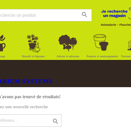
search
nage
Massifs et légumes
Arbres et arbustes
Poteries et aménagements
Terreau
AQUARIUM SYSTEMS
'avons pas trouvé de résultats!
uez une nouvelle recherche
