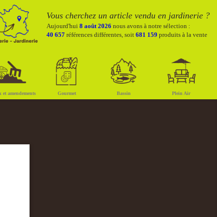
Vous cherchez un article vendu en jardinerie ?
Aujourd'hui
8 août 2026
nous avons à notre sélection :
40 657
références différentes, soit
681 159
produits à la vente
x et amendements
Gourmet
Bassin
Plein Air