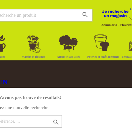
search
nage
Massifs et légumes
Arbres et arbustes
Poteries et aménagements
Terreau
GEN
'avons pas trouvé de résultats!
uez une nouvelle recherche
