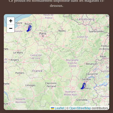
Ce produit est normalement disponible dans les magasins ci-
dessous.
+
−
Leaflet
|
©
OpenStreetMap
contributors