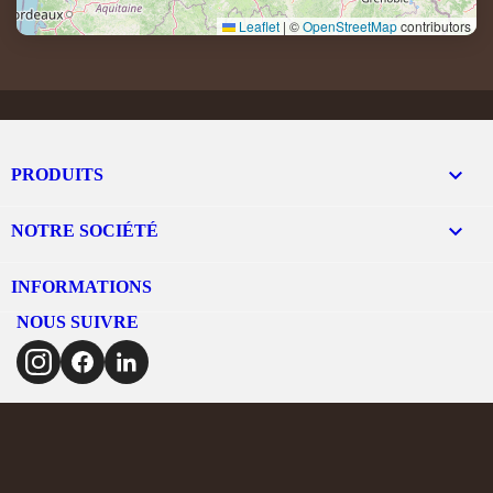
Leaflet
|
©
OpenStreetMap
contributors

PRODUITS

NOTRE SOCIÉTÉ
INFORMATIONS
NOUS SUIVRE