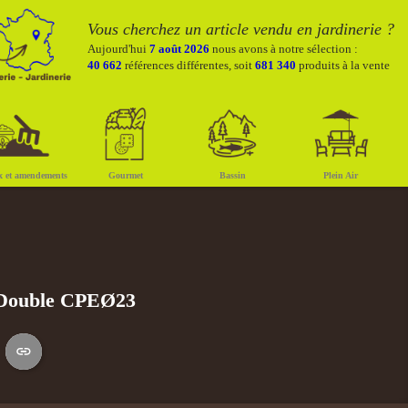
Vous cherchez un article vendu en jardinerie ?
Aujourd'hui
7 août 2026
nous avons à notre sélection :
40 662
références différentes, soit
681 340
produits à la vente
x et amendements
Gourmet
Bassin
Plein Air
Double CPEØ23
S
Copier le lien