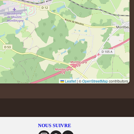
Leaflet
|
©
OpenStreetMap
contributors
NOUS SUIVRE