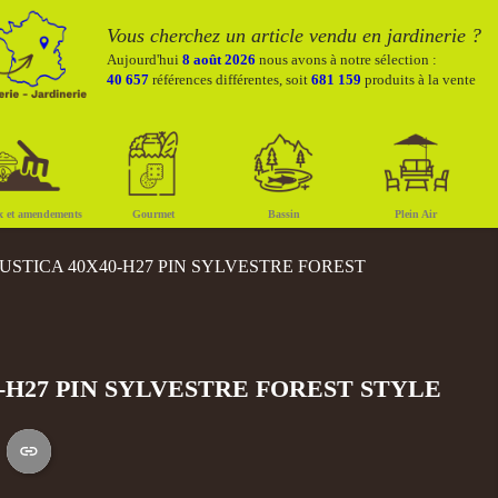
Vous cherchez un article vendu en jardinerie ?
Aujourd'hui
8 août 2026
nous avons à notre sélection :
40 657
références différentes, soit
681 159
produits à la vente
x et amendements
Gourmet
Bassin
Plein Air
RUSTICA 40X40-H27 PIN SYLVESTRE FOREST
0-H27 PIN SYLVESTRE FOREST STYLE
S
Copier le lien