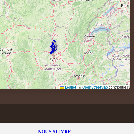
Leaflet
|
©
OpenStreetMap
contributors
NOUS SUIVRE