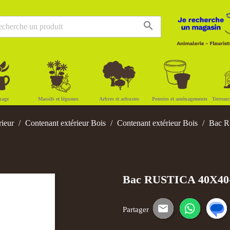
search
nage
Massifs et légumes
Arbres et arbustes
Poteries et aménagements
Terreau
rieur
Contenant extérieur Bois
Contenant extérieur Bois
Bac 
Bac RUSTICA 40X4
Partager
E-mail
WhatsApp
SM