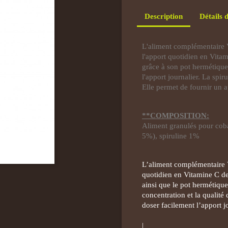
Description
Détails 
L'aliment complémentaire Vi
l'apport quotidien en Vita
grâce à son pot hermétique.
l'apport journalier. La spi
Elle permet de fournir un 
**COMPOSITION:
Aliment granulés pour coba
5%), spiruline 1%
L’aliment complémentaire Vi
quotidien en Vitamine C de
ainsi que le pot hermétique
concentration et la qualité
doser facilement l’apport 
|