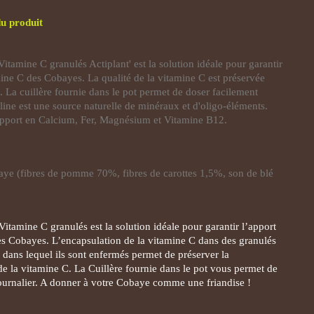
du produit
tamine C granulés Actiplant' est la solution idéale pour garantir
mine C des Cobayes. La qualité de la vitamine C est préservée
 La cuillère fournie dans le pot permet de doser facilement
ruline est une source naturelle de minéraux et d'oligo-éléments.
apport en Calcium, Fer, Magnésium et Vitamine B12.
ye (fibres de pomme 70%, fibres de carottes 1,5%, son de blé
tamine C granulés est la solution idéale pour garantir l’apport
s Cobayes. L’encapsulation de la vitamine C dans des granulés
 dans lequel ils sont enfermés permet de préserver la
 de la vitamine C. La Cuillère fournie dans le pot vous permet de
journalier. A donner à votre Cobaye comme une friandise !