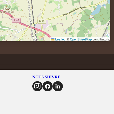
Leaflet
|
©
OpenStreetMap
contributors
NOUS SUIVRE