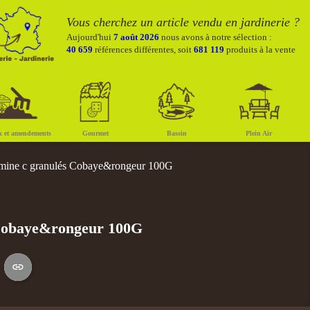
Vous cherchez un article vendu en jardinerie ?
Aujourd'hui
7 août 2026
nous avons à notre sélection :
40 659
références différentes, soit
681 119
produits à la vente
x et amendements
Gourmet
Bassin
Plein Air
mine c granulés Cobaye&rongeur 100G
 Cobaye&rongeur 100G
S
Copier le lien