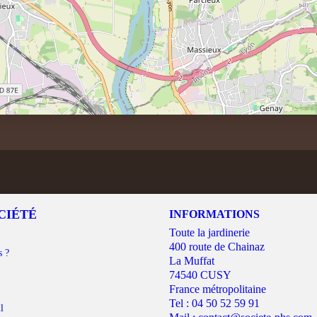
CIÉTÉ
INFORMATIONS
Toute la jardinerie
400 route de Chainaz
s ?
La Muffat
74540 CUSY
France métropolitaine
Tel :
04 50 52 59 91
l