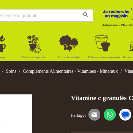
search
nage
Massifs et légumes
Arbres et arbustes
Poteries et aménagements
Terreau
Soins
Compléments Alimentaires - Vitamines - Mineraux
Vita
Vitamine c granulés
Partager
E-mail
WhatsApp
SM