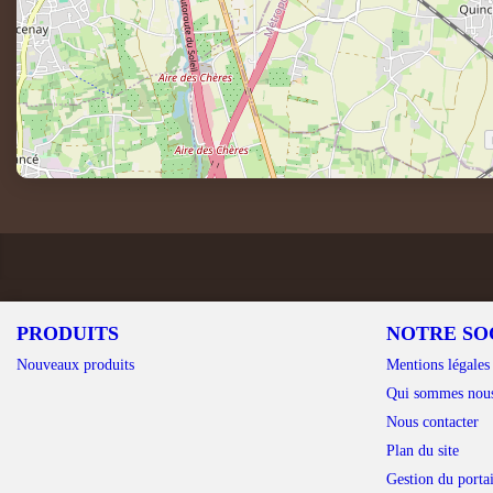
PRODUITS
NOTRE SO
Nouveaux produits
Mentions légales
Qui sommes nou
Nous contacter
Plan du site
Gestion du portai