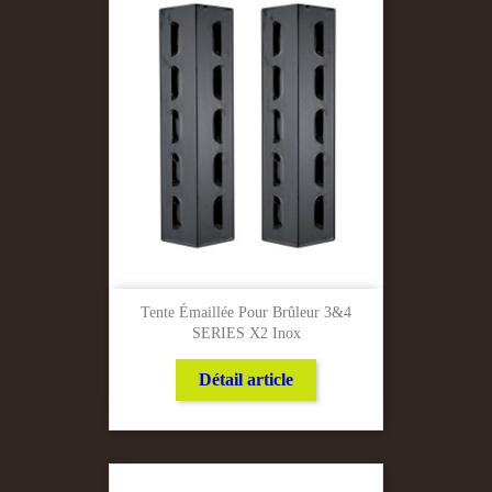
Tente Émaillée Pour Brûleur 3&4
SERIES X2 Inox
Détail article