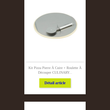
Kit Pizza Pierre À Cuire + Roulette À
Découper CULINARY...
Détail article