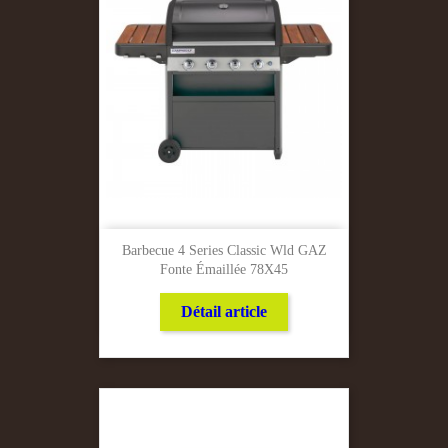
Barbecue 4 Series Classic Wld GAZ
Fonte Émaillée 78X45
Détail article