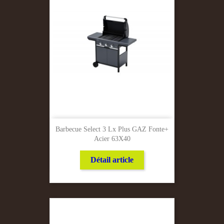
Barbecue Select 3 Lx Plus GAZ Fonte+
Acier 63X40
Détail article