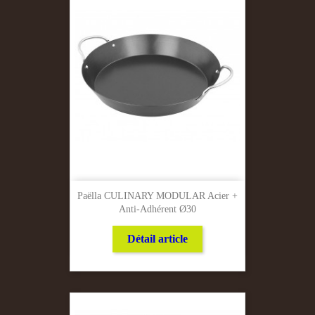
Paëlla CULINARY MODULAR Acier +
Anti-Adhérent Ø30
Détail article