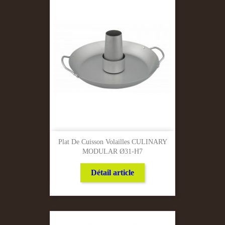
Plat De Cuisson Volailles CULINARY
MODULAR Ø31-H7
Détail article