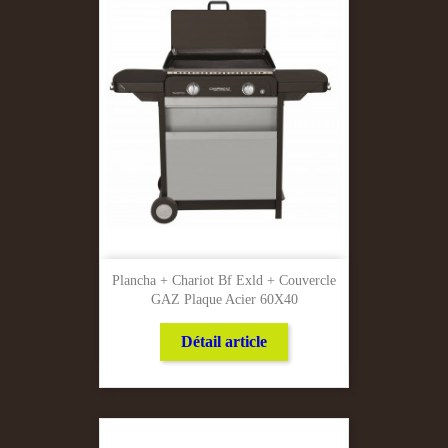
Plancha + Chariot Bf Exld + Couvercle
GAZ Plaque Acier 60X40
Détail article