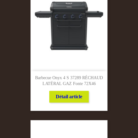
Barbecue Onyx 4 S 37289 RÉCHAUD
LATÉRAL GAZ Fonte 72X46
Détail article