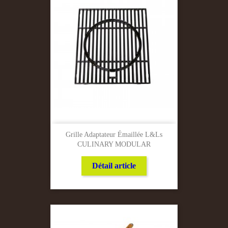
Grille Adaptateur Émaillée L&ls
CULINARY MODULAR
Détail article