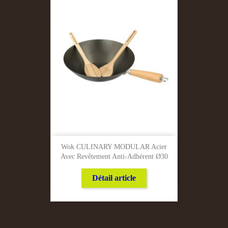
Wok CULINARY MODULAR Acier
Avec Revêtement Anti-Adhérent Ø30
Détail article