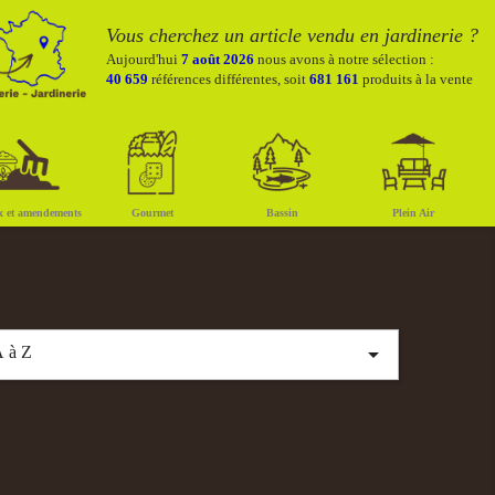
Vous cherchez un article vendu en jardinerie ?
Aujourd'hui
7 août 2026
nous avons à notre sélection :
40 659
références différentes, soit
681 161
produits à la vente
x et amendements
Gourmet
Bassin
Plein Air

 à Z