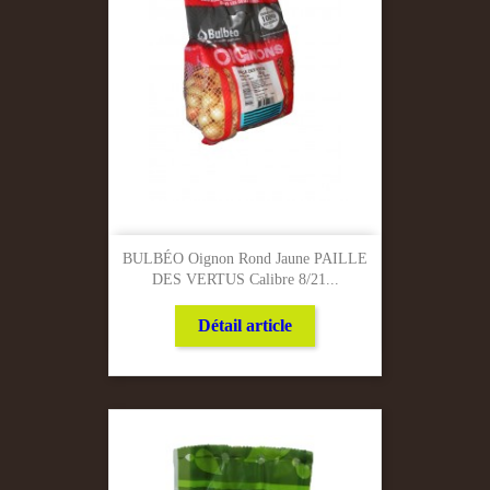
BULBÉO Oignon Rond Jaune PAILLE
DES VERTUS Calibre 8/21...
Détail article