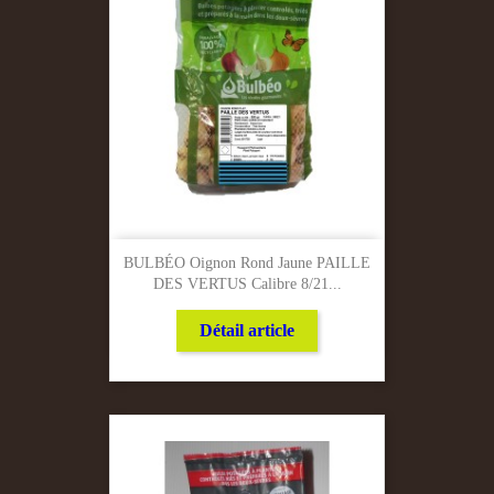
BULBÉO Oignon Rond Jaune PAILLE
DES VERTUS Calibre 8/21...
Détail article