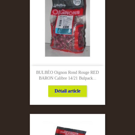
BULBÉO Oignon Rond Rouge RED
BARON Calibre 14/21 Bulpack...
Détail article