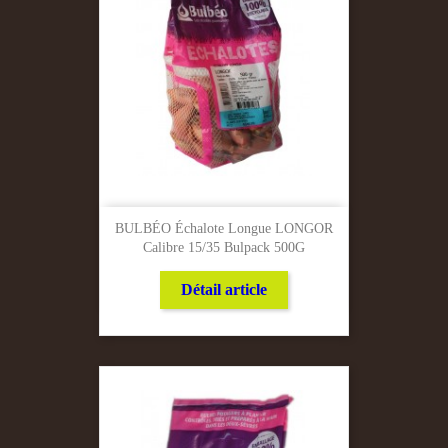
BULBÉO Échalote Longue LONGOR
Calibre 15/35 Bulpack 500G
Détail article