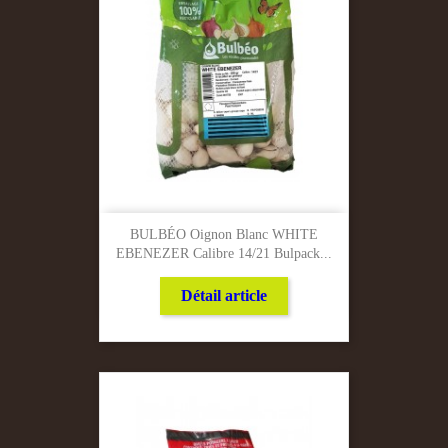
BULBÉO Oignon Blanc WHITE
EBENEZER Calibre 14/21 Bulpack...
Détail article