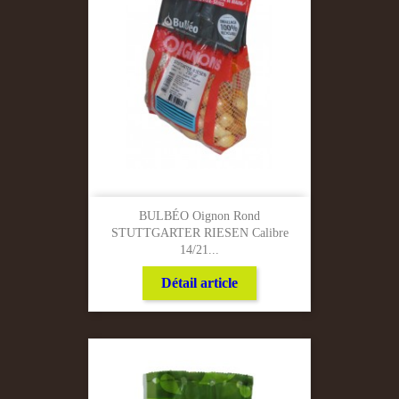
BULBÉO Oignon Rond
STUTTGARTER RIESEN Calibre
14/21...
Détail article