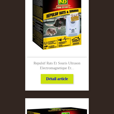
Repulsif Rats Et Souris Ultrason
Electromagnetique Et...
Détail article