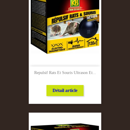
Repulsif Rats Et Souris Ultrason Et...
Détail article