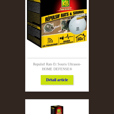
Repulsif Rats Et Souris Ultrason-
HOME DEFENSE®
Détail article