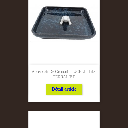
Abreuvoir De Grenouille UCELLI Bleu
TERRALIET
Détail article