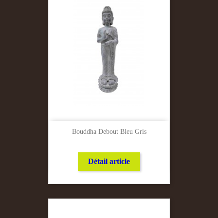
Bouddha Debout Bleu Gris
Détail article