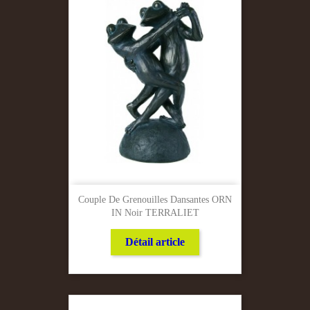
Couple De Grenouilles Dansantes ORN
IN Noir TERRALIET
Détail article