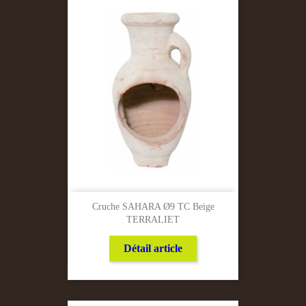
Cruche SAHARA Ø9 TC Beige
TERRALIET
Détail article