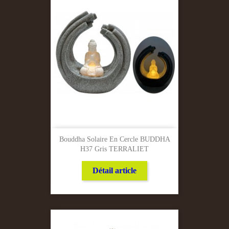
Bouddha Solaire En Cercle BUDDHA
H37 Gris TERRALIET
Détail article