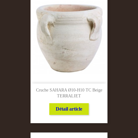
Cruche SAHARA Ø10-H10 TC Beige
TERRALIET
Détail article