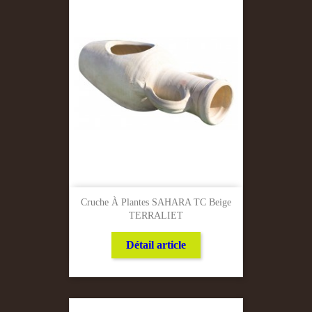
Cruche À Plantes SAHARA TC Beige
TERRALIET
Détail article