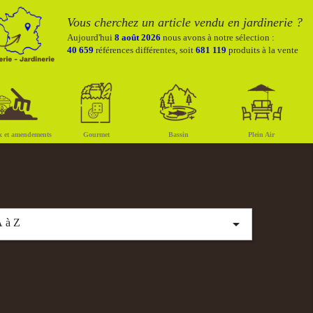
Vous cherchez un article vendu en jardinerie ?
Aujourd'hui
8 août 2026
nous avons à notre sélection :
40 659
références différentes, soit
681 119
produits à la vente
x et amendements
Gourmet
Bassin
Plein Air

 à Z