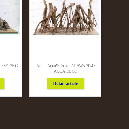
0.8/1.2KG
Racine Aqua&terra TALAWA 30/45
AQUA DÉCO
Détail article