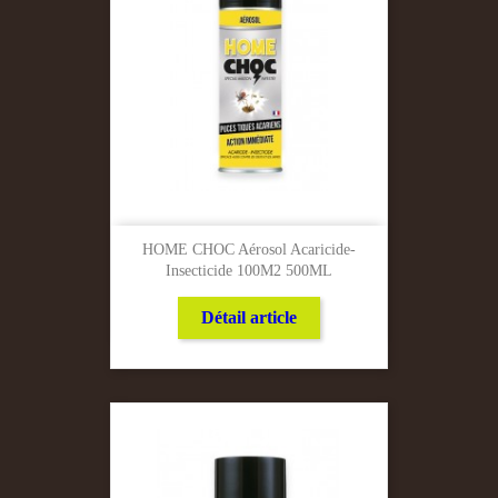
HOME CHOC Aérosol Acaricide-
Insecticide 100M2 500ML
Détail article