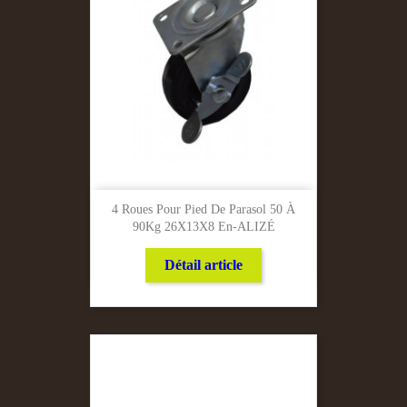
4 Roues Pour Pied De Parasol 50 À
90Kg 26X13X8 En-ALIZÉ
Détail article