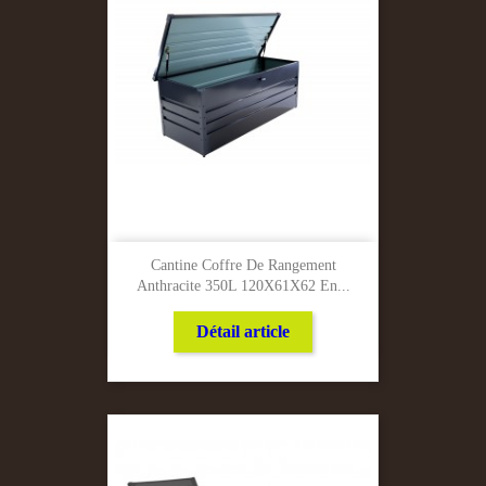
Cantine Coffre De Rangement
Anthracite 350L 120X61X62 En...
Détail article