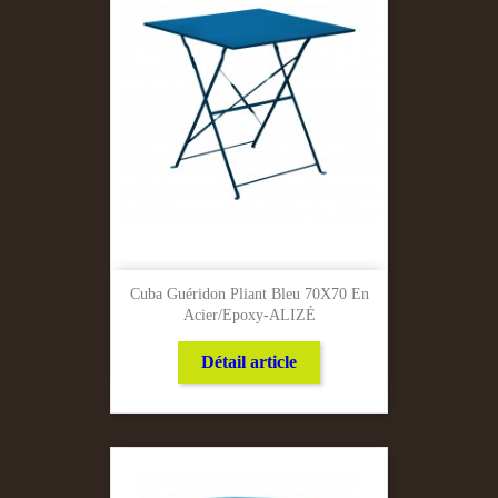
Cuba Guéridon Pliant Bleu 70X70 En
Acier/Epoxy-ALIZÉ
Détail article