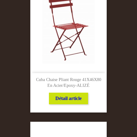
Cuba Chaise Pliant Rouge 41X46X80
En Acier/Epoxy-ALIZÉ
Détail article