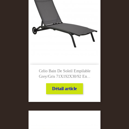
Celio Bain De Soleil Empilable
Grey/Gris 71X192X30/92 En...
Détail article