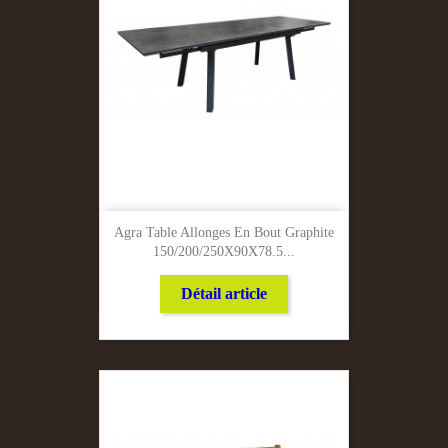
Agra Table Allonges En Bout Graphite
150/200/250X90X78.5...
Détail article