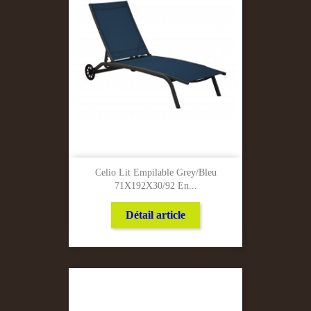
Celio Lit Empilable Grey/Bleu
71X192X30/92 En...
Détail article