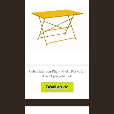
Cuba Guéridon Pliant Miel 110X70 En
Acier/Epoxy-ALIZÉ
Détail article