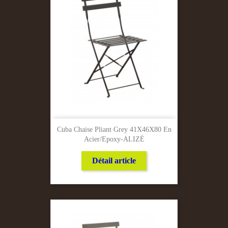
Cuba Chaise Pliant Grey 41X46X80 En
Acier/Epoxy-ALIZÉ
Détail article