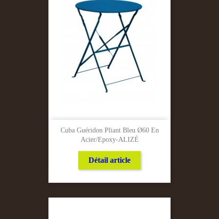
Cuba Guéridon Pliant Bleu Ø60 En
Acier/Epoxy-ALIZÉ
Détail article