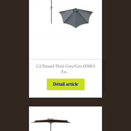
1/2 Parasol Droit Grey/Gris Ø300/2
En...
Détail article