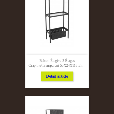
Balcon Étagère 2 Étages
Graphite/Transparent 53X24X118 En...
Détail article