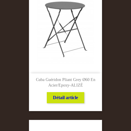
Cuba Guéridon Pliant Grey Ø60 En
Acier/Epoxy-ALIZÉ
Détail article