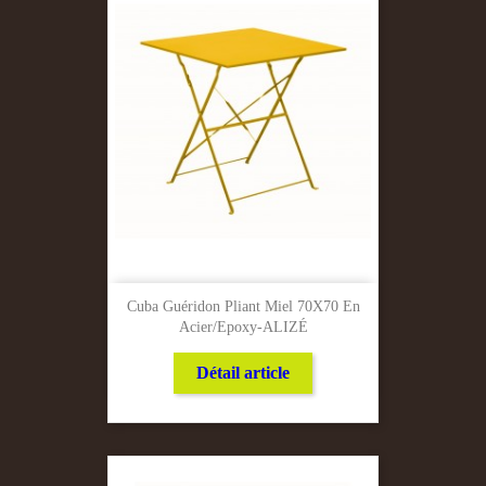
Cuba Guéridon Pliant Miel 70X70 En
Acier/Epoxy-ALIZÉ
Détail article