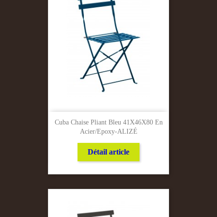
Cuba Chaise Pliant Bleu 41X46X80 En
Acier/Epoxy-ALIZÉ
Détail article