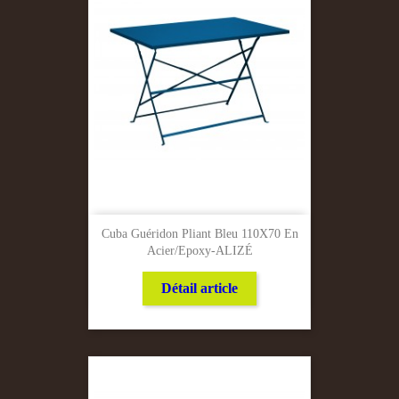
Cuba Guéridon Pliant Bleu 110X70 En
Acier/Epoxy-ALIZÉ
Détail article