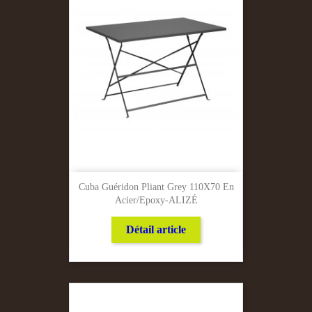
Cuba Guéridon Pliant Grey 110X70 En
Acier/Epoxy-ALIZÉ
Détail article