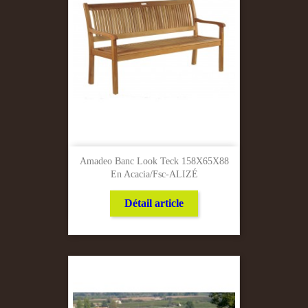
Amadeo Banc Look Teck 158X65X88
En Acacia/Fsc-ALIZÉ
Détail article