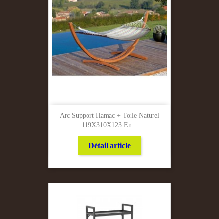
Arc Support Hamac + Toile Naturel
119X310X123 En...
Détail article