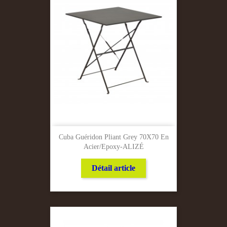
Cuba Guéridon Pliant Grey 70X70 En
Acier/Epoxy-ALIZÉ
Détail article