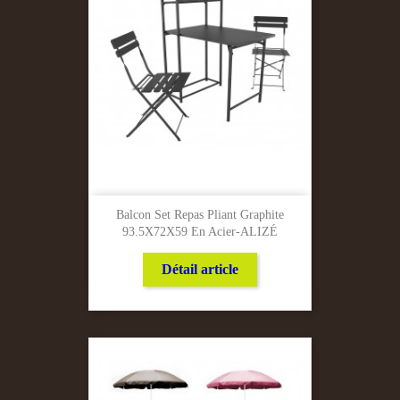
Balcon Set Repas Pliant Graphite
93.5X72X59 En Acier-ALIZÉ
Détail article