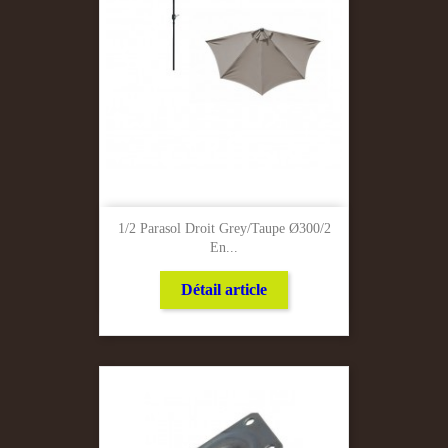
1/2 Parasol Droit Grey/Taupe Ø300/2
En...
Détail article