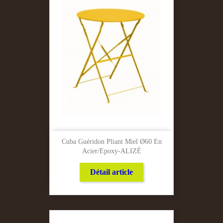
Cuba Guéridon Pliant Miel Ø60 En
Acier/Epoxy-ALIZÉ
Détail article