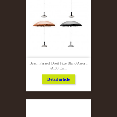
Beach Parasol Droit Fixe Blanc/Assorti
Ø180 En...
Détail article