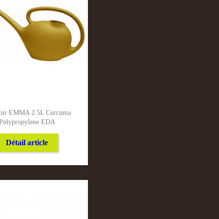
oir EMMA 2.5L Curcuma
Polypropylene EDA
Détail article