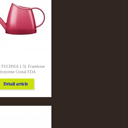
r FUCHSIA 1.5L Framboise
lystyrene Cristal EDA
Détail article