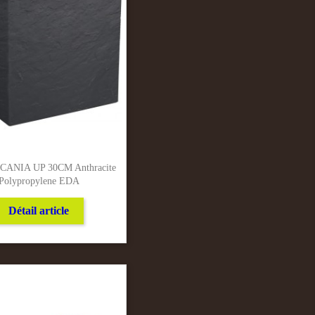
CANIA UP 30CM Anthracite
Polypropylene EDA
Détail article