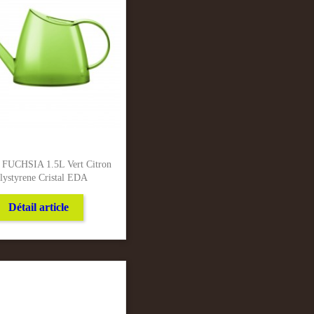
r FUCHSIA 1.5L Vert Citron
lystyrene Cristal EDA
Détail article