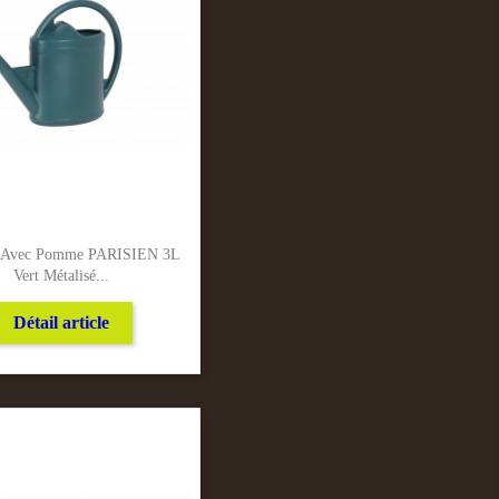
r Avec Pomme PARISIEN 3L
Vert Métalisé...
Détail article