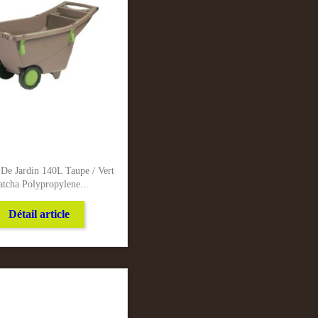
 De Jardin 140L Taupe / Vert
tcha Polypropylene...
Détail article