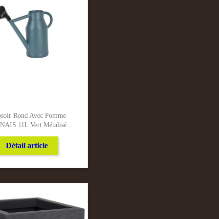
osoir Rond Avec Pomme
AIS 11L Vert Métalisé...
Détail article