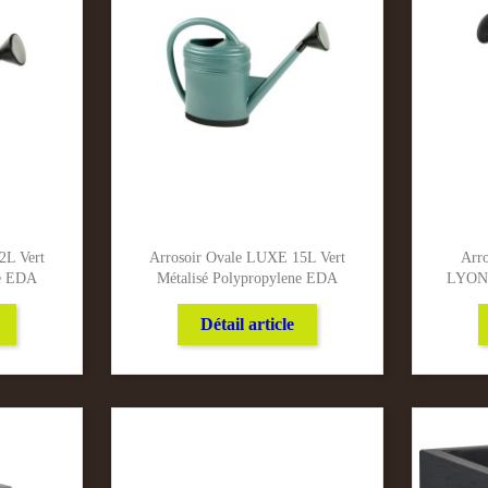
2L Vert
Arrosoir Ovale LUXE 15L Vert
Arr
ne EDA
Métalisé Polypropylene EDA
LYONN
Détail article