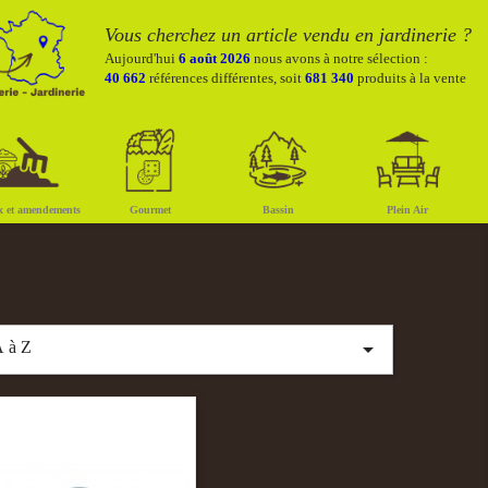
Vous cherchez un article vendu en jardinerie ?
Aujourd'hui
6 août 2026
nous avons à notre sélection :
40 662
références différentes, soit
681 340
produits à la vente
x et amendements
Gourmet
Bassin
Plein Air

 à Z