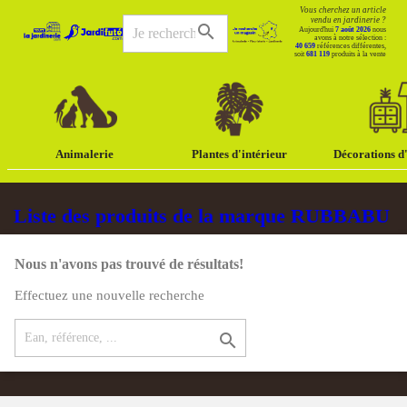
Vous cherchez un article
vendu en jardinerie ?
search
Aujourd'hui
7 août 2026
nous
avons à notre sélection :
40 659
références différentes,
soit
681 119
produits à la vente
Animalerie
Plantes d'intérieur
Décorations d'
Liste des produits de la marque RUBBABU
Nous n'avons pas trouvé de résultats!
Effectuez une nouvelle recherche
