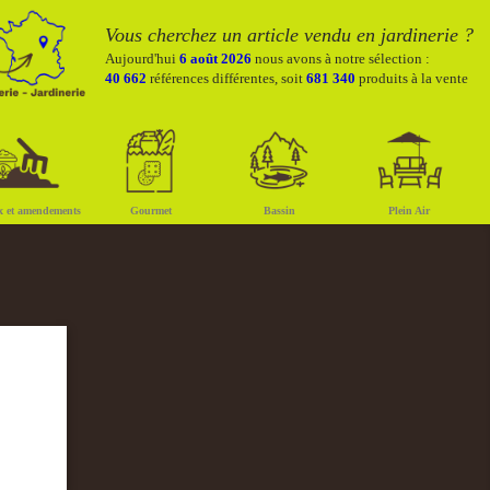
Vous cherchez un article vendu en jardinerie ?
Aujourd'hui
6 août 2026
nous avons à notre sélection :
40 662
références différentes, soit
681 340
produits à la vente
x et amendements
Gourmet
Bassin
Plein Air