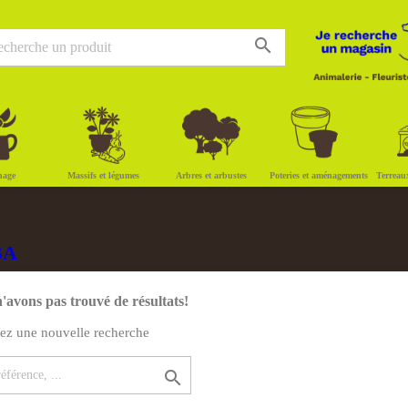
search
nage
Massifs et légumes
Arbres et arbustes
Poteries et aménagements
Terreau
BA
'avons pas trouvé de résultats!
uez une nouvelle recherche
