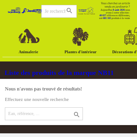
Vous cherchez un article
vendu en jardinerie ?
search
Aujourd'hui
8 août 2026
nous
avons à notre sélection :
40 657
références différentes,
soit
681 165
produits à la vente
Animalerie
Plantes d'intérieur
Décorations d'
Liste des produits de la marque NB11
Nous n'avons pas trouvé de résultats!
Effectuez une nouvelle recherche
