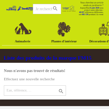
Vous cherchez un article
vendu en jardinerie ?
search
Aujourd'hui
8 août 2026
nous
avons à notre sélection :
40 657
références différentes,
soit
681 159
produits à la vente
Animalerie
Plantes d'intérieur
Décorations d'
Liste des produits de la marque FM15
Nous n'avons pas trouvé de résultats!
Effectuez une nouvelle recherche
