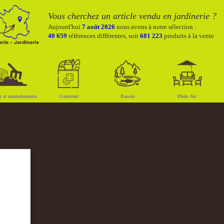
Vous cherchez un article vendu en jardinerie ?
Aujourd'hui
7 août 2026
nous avons à notre sélection :
40 659
références différentes, soit
681 223
produits à la vente
x et amendements
Gourmet
Bassin
Plein Air