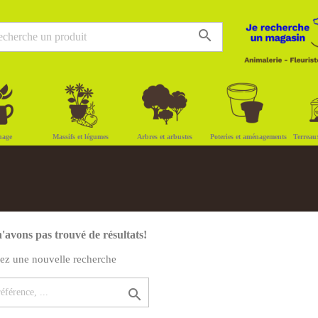
search
nage
Massifs et légumes
Arbres et arbustes
Poteries et aménagements
Terreau
'avons pas trouvé de résultats!
uez une nouvelle recherche
