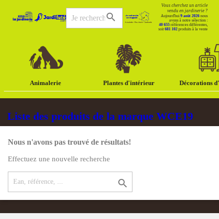
Vous cherchez un article
vendu en jardinerie ?
search
Aujourd'hui
9 août 2026
nous
avons à notre sélection :
40 655
références différentes,
soit
681 102
produits à la vente
Animalerie
Plantes d'intérieur
Décorations d'
Liste des produits de la marque WCE19
Nous n'avons pas trouvé de résultats!
Effectuez une nouvelle recherche
