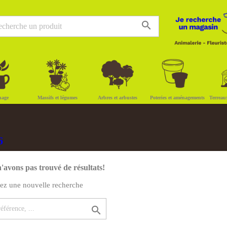
search
nage
Massifs et légumes
Arbres et arbustes
Poteries et aménagements
Terreau
6
'avons pas trouvé de résultats!
uez une nouvelle recherche
