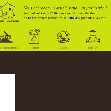
Vous cherchez un article vendu en jardinerie ?
Aujourd'hui
7 août 2026
nous avons à notre sélection :
40 662
références différentes, soit
681 340
produits à la vente
x et amendements
Gourmet
Bassin
Plein Air