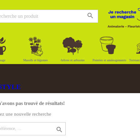
search
nage
Massifs et légumes
Arbres et arbustes
Poteries et aménagements
Terreau
1 STYLE
'avons pas trouvé de résultats!
uez une nouvelle recherche
