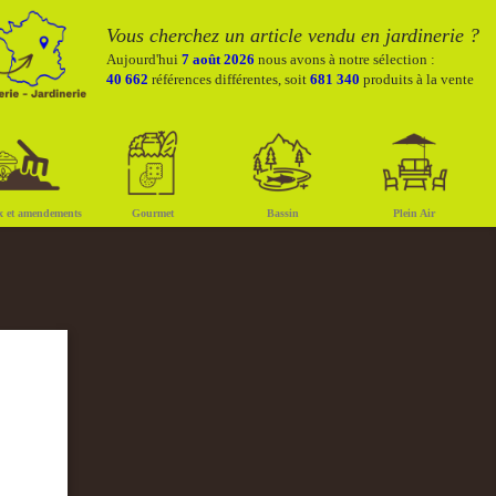
Vous cherchez un article vendu en jardinerie ?
Aujourd'hui
7 août 2026
nous avons à notre sélection :
40 662
références différentes, soit
681 340
produits à la vente
x et amendements
Gourmet
Bassin
Plein Air