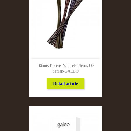
Bâtons Encens Naturels Fleurs De
Safran-GALEO
Détail article