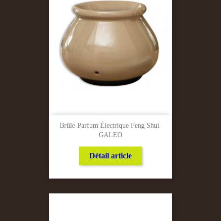
Brûle-Parfum Électrique Feng Shui-
GALEO
Détail article