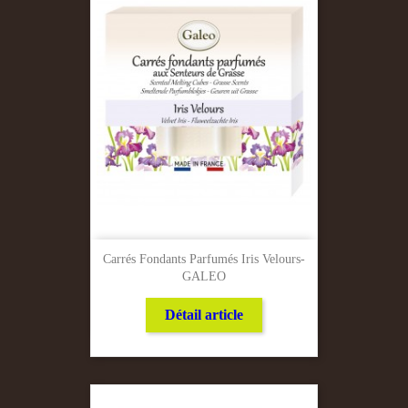
Carrés Fondants Parfumés Iris Velours-
GALEO
Détail article