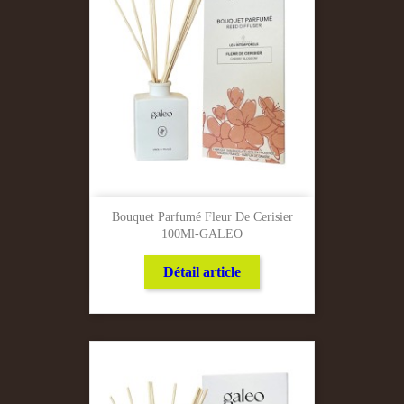
Bouquet Parfumé Fleur De Cerisier
100Ml-GALEO
Détail article