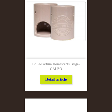
Brûle-Parfum Homescents Beige-
GALEO
Détail article