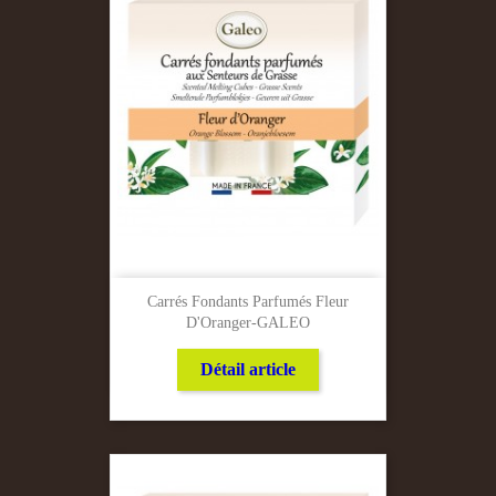
Carrés Fondants Parfumés Fleur
D'Oranger-GALEO
Détail article