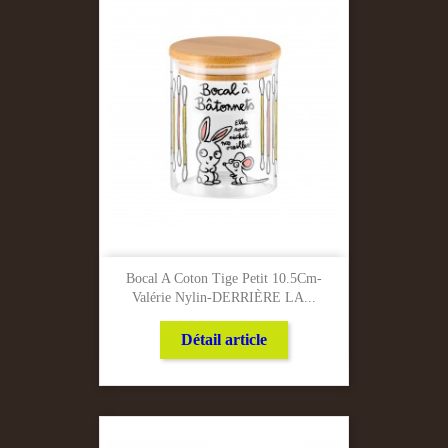
Bocal A Coton Tige Petit 10.5Cm-
Valérie Nylin-DERRIÈRE LA...
Détail article