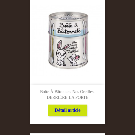
Boite À Bâtonnets Nos Oreilles-
DERRIÈRE LA PORTE
Détail article