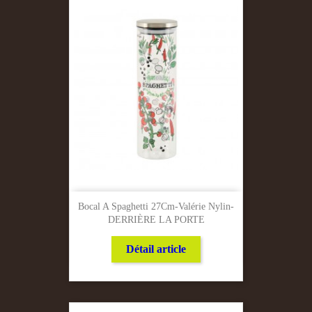
Bocal A Spaghetti 27Cm-Valérie Nylin-
DERRIÈRE LA PORTE
Détail article