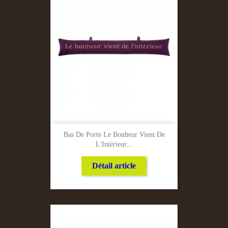
Bas De Porte Le Bonheur Vient De
L'Intérieur...
Détail article