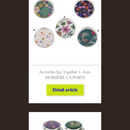
Accroche-Sac Together 1 -Son-
DERRIÈRE LA PORTE
Détail article