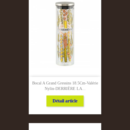
Bocal A Grand Gressins 18.5Cm-Valérie
Nylin-DERRIÈRE LA...
Détail article