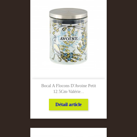
Bocal A Flocons D'Avoine Petit
12.5Cm-Valérie...
Détail article