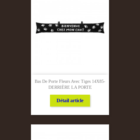
Bas De Porte Fleurs Avec Tiges 14X85-
DERRIÈRE LA PORTE
Détail article