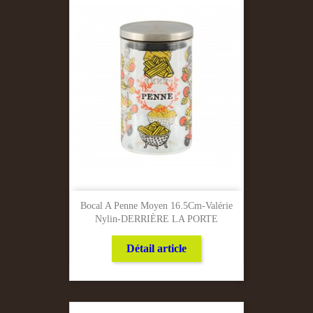
Bocal A Penne Moyen 16.5Cm-Valérie
Nylin-DERRIÈRE LA PORTE
Détail article