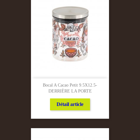
Bocal A Cacao Petit 9.5X12.5-
DERRIÈRE LA PORTE
Détail article