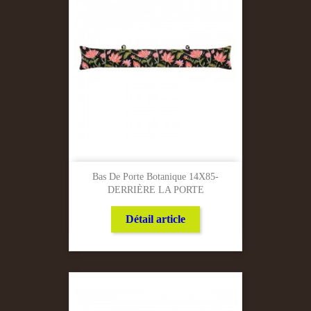
Bas De Porte Botanique 14X85-
DERRIÈRE LA PORTE
Détail article