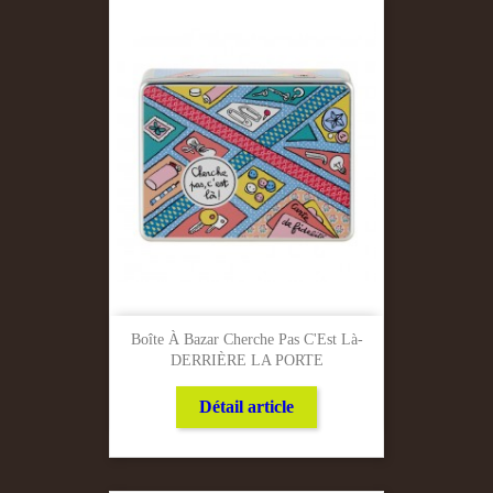
Boîte À Bazar Cherche Pas C'Est Là-
DERRIÈRE LA PORTE
Détail article