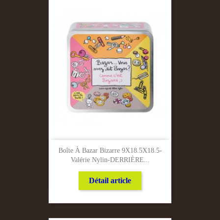
Boîte À Bazar Bizarre 9X18.5X18.5-
Valérie Nylin-DERRIÈRE...
Détail article