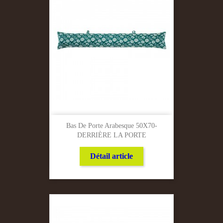
Bas De Porte Arabesque 50X70-
DERRIÈRE LA PORTE
Détail article