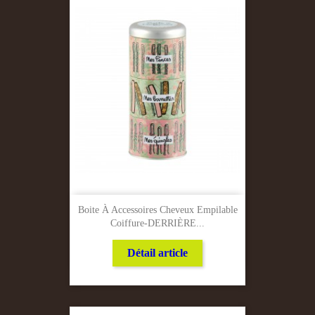
Boite À Accessoires Cheveux Empilable
Coiffure-DERRIÈRE...
Détail article