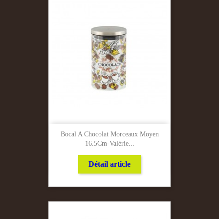
Bocal A Chocolat Morceaux Moyen
16.5Cm-Valérie...
Détail article