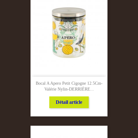
Bocal A Apero Petit Cigogne 12.5Cm-
Valérie Nylin-DERRIÈRE...
Détail article