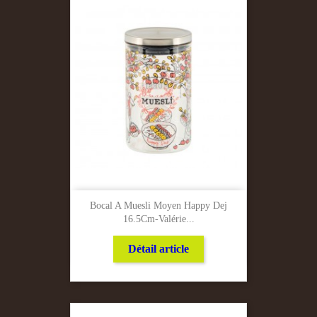
Bocal A Muesli Moyen Happy Dej
16.5Cm-Valérie...
Détail article