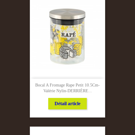
Bocal A Fromage Rape Petit 10.5Cm-
Valérie Nylin-DERRIÈRE...
Détail article