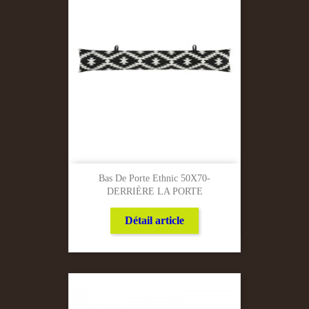
Bas De Porte Ethnic 50X70-
DERRIÈRE LA PORTE
Détail article