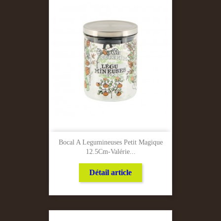
Bocal A Legumineuses Petit Magique
12.5Cm-Valérie...
Détail article