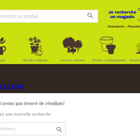
search
nage
Massifs et légumes
Arbres et arbustes
Poteries et aménagements
Terreau
RONTLINE
'avons pas trouvé de résultats!
uez une nouvelle recherche
