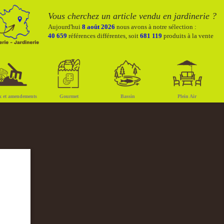
Vous cherchez un article vendu en jardinerie ?
Aujourd'hui
8 août 2026
nous avons à notre sélection :
40 659
références différentes, soit
681 119
produits à la vente
x et amendements
Gourmet
Bassin
Plein Air