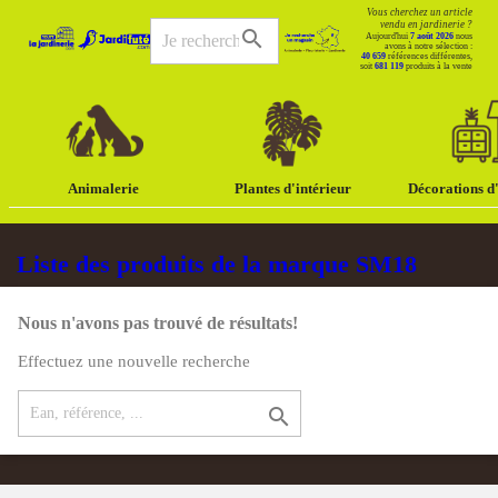
Vous cherchez un article
vendu en jardinerie ?
search
Aujourd'hui
7 août 2026
nous
avons à notre sélection :
40 659
références différentes,
soit
681 119
produits à la vente
Animalerie
Plantes d'intérieur
Décorations d'
Liste des produits de la marque SM18
Nous n'avons pas trouvé de résultats!
Effectuez une nouvelle recherche
