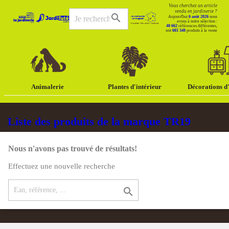
Vous cherchez un article
vendu en jardinerie ?
search
Aujourd'hui
6 août 2026
nous
avons à notre sélection :
40 662
références différentes,
soit
681 340
produits à la vente
Animalerie
Plantes d'intérieur
Décorations d'
Liste des produits de la marque TR19
Nous n'avons pas trouvé de résultats!
Effectuez une nouvelle recherche
