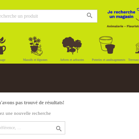
search
nage
Massifs et légumes
Arbres et arbustes
Poteries et aménagements
Terreau
'avons pas trouvé de résultats!
uez une nouvelle recherche
