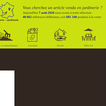
Vous cherchez un article vendu en jardinerie ?
Aujourd'hui
7 août 2026
nous avons à notre sélection :
40 662
références différentes, soit
681 340
produits à la vente
x et amendements
Gourmet
Bassin
Plein Air