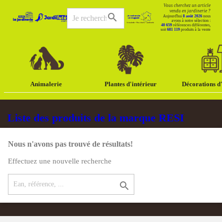
Vous cherchez un article
vendu en jardinerie ?
search
Aujourd'hui
8 août 2026
nous
avons à notre sélection :
40 659
références différentes,
soit
681 119
produits à la vente
Animalerie
Plantes d'intérieur
Décorations d'
Liste des produits de la marque RESI
Nous n'avons pas trouvé de résultats!
Effectuez une nouvelle recherche
