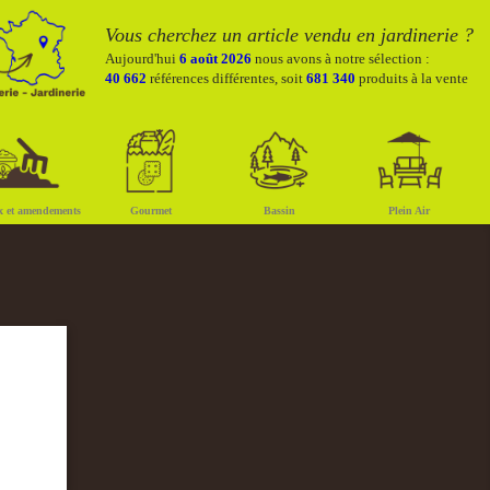
Vous cherchez un article vendu en jardinerie ?
Aujourd'hui
6 août 2026
nous avons à notre sélection :
40 662
références différentes, soit
681 340
produits à la vente
x et amendements
Gourmet
Bassin
Plein Air