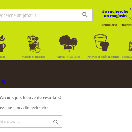
search
nage
Massifs et légumes
Arbres et arbustes
Poteries et aménagements
Terreau
TS
'avons pas trouvé de résultats!
uez une nouvelle recherche
