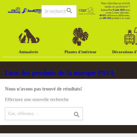
Vous cherchez un article
vendu en jardinerie ?
search
Aujourd'hui
9 août 2026
nous
avons à notre sélection :
40 655
références différentes,
soit
681 026
produits à la vente
Animalerie
Plantes d'intérieur
Décorations d'
Liste des produits de la marque PAUL
Nous n'avons pas trouvé de résultats!
Effectuez une nouvelle recherche
