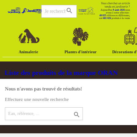
Vous cherchez un article
vendu en jardinerie ?
search
Aujourd'hui
9 août 2026
nous
avons à notre sélection :
40 655
références différentes,
soit
681 026
produits à la vente
Animalerie
Plantes d'intérieur
Décorations d'
Liste des produits de la marque ORAN
Nous n'avons pas trouvé de résultats!
Effectuez une nouvelle recherche
