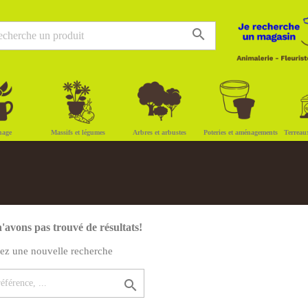
search
nage
Massifs et légumes
Arbres et arbustes
Poteries et aménagements
Terreau
'avons pas trouvé de résultats!
uez une nouvelle recherche
