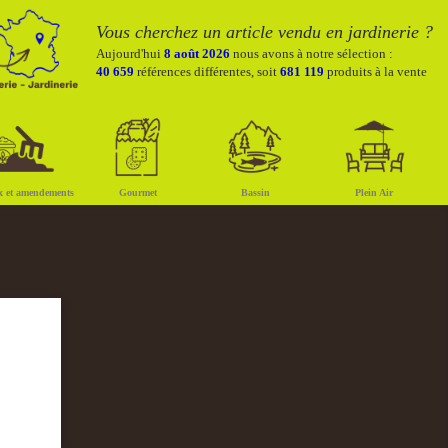
Vous cherchez un article vendu en jardinerie ?
Aujourd'hui
8 août 2026
nous avons à notre sélection :
40 659
références différentes, soit
681 119
produits à la vente
x et amendements
Gourmet
Bassin
Plein Air