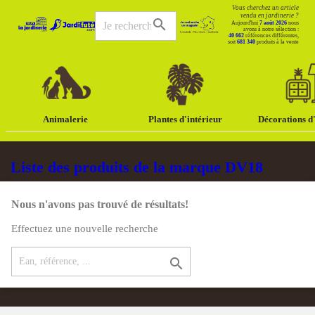
Vous cherchez un article
vendu en jardinerie ?
search
Aujourd'hui
7 août 2026
nous
avons à notre sélection :
40 662
références différentes,
soit
681 340
produits à la vente
Animalerie
Plantes d'intérieur
Décorations d'
Liste des produits de la marque DV18
Nous n'avons pas trouvé de résultats!
Effectuez une nouvelle recherche
