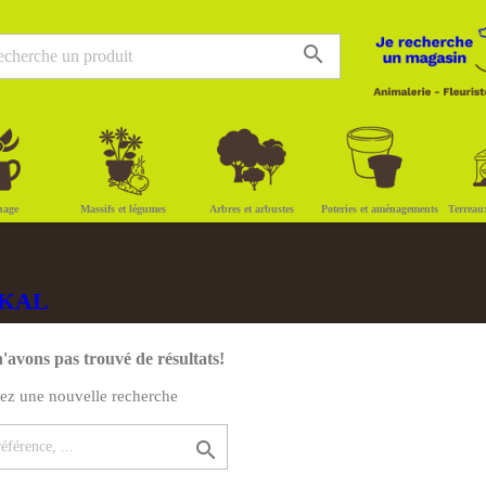
search
nage
Massifs et légumes
Arbres et arbustes
Poteries et aménagements
Terreau
ARKAL
'avons pas trouvé de résultats!
uez une nouvelle recherche
