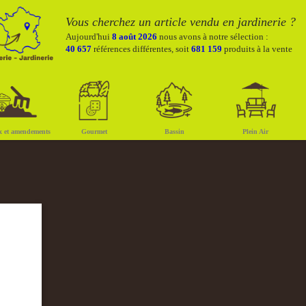
Vous cherchez un article vendu en jardinerie ?
Aujourd'hui
8 août 2026
nous avons à notre sélection :
40 657
références différentes, soit
681 159
produits à la vente
x et amendements
Gourmet
Bassin
Plein Air