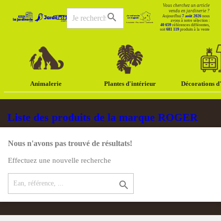
Vous cherchez un article
vendu en jardinerie ?
search
Aujourd'hui
7 août 2026
nous
avons à notre sélection :
40 659
références différentes,
soit
681 119
produits à la vente
Animalerie
Plantes d'intérieur
Décorations d'
Liste des produits de la marque ROGER
Nous n'avons pas trouvé de résultats!
Effectuez une nouvelle recherche
